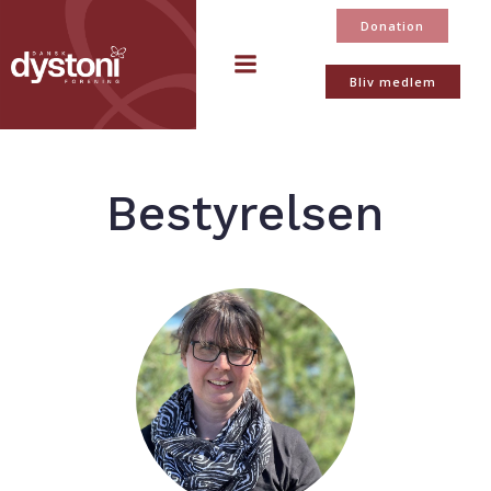
Videre
Donation
til
indhold
Bliv medlem
Bestyrelsen