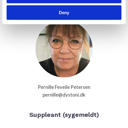
Suppleant
Deny
Pernille Feveile Petersen
pernille@dystoni.dk
Suppleant (sygemeldt)