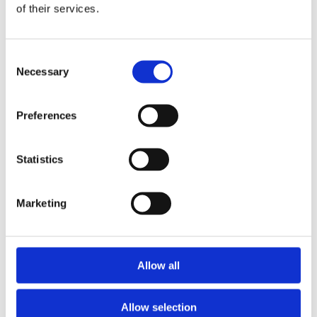
of their services.
Consent
Necessary
Selection
Preferences
Statistics
Bestyrelsesmedlem
Marketing
Jeanel Danielsen
jeanel@dystoni.dk
Allow all
Suppleanter
Allow selection