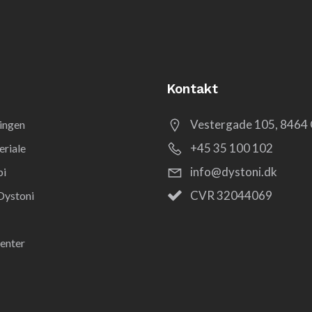
Kontakt
Vestergade 105, 8464 
ingen
+45 35 100 102
riale
info@dystoni.dk
pi
CVR 32044069
Dystoni
enter