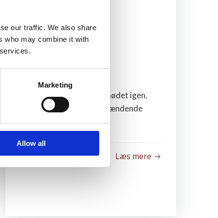
se our traffic. We also share
ers who may combine it with
 services.
juni 9, 2026
Folkemødet 2026
Marketing
Vi deltager i år på Folkemødet igen.
Kom forbi og lyt til de spændende
events i […]
Allow all
Læs mere