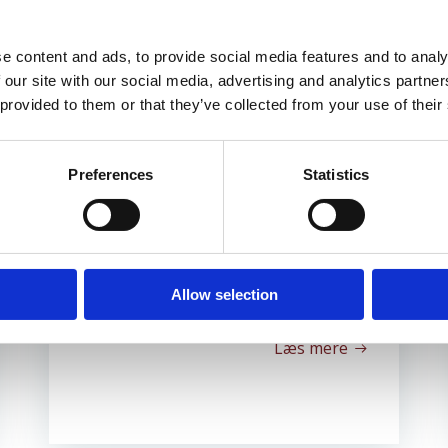
e content and ads, to provide social media features and to analy
 our site with our social media, advertising and analytics partn
 provided to them or that they’ve collected from your use of their
juni 24, 2026
Konstituering
Preferences
Statistics
Byd velkommen til den nye bestyrelse i
Dansk Dystoniforening: Formand Pia
VejleNæstformand Sanne
RasmussenKasserer Karina Møller […]
Allow selection
Læs mere