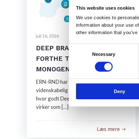
This website uses cookies
We use cookies to personalis
information about your use of
other information that you’ve
juli 16, 2026
DEEP BRAIN STIMULATION
Consent
Necessary
Selection
FORTHE TREATMENT OF
MONOGENIC DYSTONIA
ERN-RND har lavet en opdateret
videnskabelig artikel, der undersøger,
Deny
hvor godt Deep Brain Stimulation/DBS
virker som […]
Læs mere