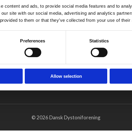
Vestergade 105, 8464 
ingen
e content and ads, to provide social media features and to analy
+45 35 100 102
riale
 our site with our social media, advertising and analytics partn
 provided to them or that they’ve collected from your use of their
info@dystoni.dk
pi
CVR 32044069
Dystoni
Preferences
Statistics
enter
Allow selection
© 2026 Dansk Dystoniforening