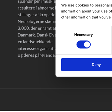
spændinger i musklerne, som kan
Om Foren
We use cookies to personalis
resultere i abnorme bevægelser og
Hent Mate
information about your use of
stillinger af kropsdele og lemmer.
other information that you’ve
Fysiotera
Neurologerne skønner, at der er ca.
3.000, der er ramt af dystoni i
Typer Af 
Consent
Danmark. Dansk Dystoniforening er
Necessary
Selection
Nyheder
en landsdækkende
Arrangem
interesseorganisation for patienter
Kontakt
og deres pårørende.
Deny