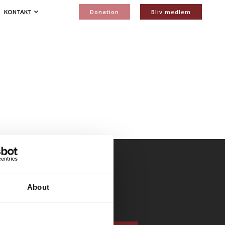
Donation
Bliv medlem
KONTAKT
About
Bliv medlem