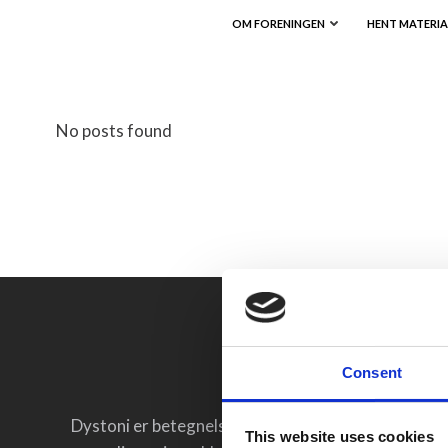
Videre
OM FORENINGEN
HENT MATERIA
til
indhold
No posts found
Consent
Menu
Dystoni er betegnelsen for ufrivillige
This website uses cookies