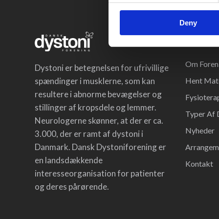
Deny
Menu
Om Foren
Dystoni er betegnelsen for ufrivillige
spændinger i musklerne, som kan
Hent Mate
resultere i abnorme bevægelser og
Fysiotera
stillinger af kropsdele og lemmer.
Typer Af 
Neurologerne skønner, at der er ca.
Nyheder
3.000, der er ramt af dystoni i
Danmark. Dansk Dystoniforening er
Arrangem
en landsdækkende
Kontakt
interesseorganisation for patienter
og deres pårørende.