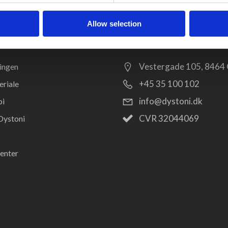
Allow selection
Kontakt
Vestergade 105, 8464 
ingen
+45 35 100 102
riale
info@dystoni.dk
pi
CVR 32044069
Dystoni
enter