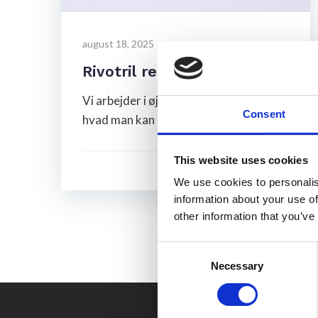
august 18, 2025
Rivotril restordre
Vi arbejder i øjeblikket på en guide til
Consent
hvad man kan gøre når Rivotril er i […]
This website uses cookies
Læs mere
We use cookies to personalis
information about your use of
other information that you’ve
Consent
Necessary
Selection