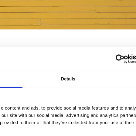
 pårørendedag 2
Details
den 14. juni og Odense den 21. juni, skriv allerede nu datoe
ilmeld dig allerede NU.
e content and ads, to provide social media features and to analy
 our site with our social media, advertising and analytics partn
 provided to them or that they’ve collected from your use of their