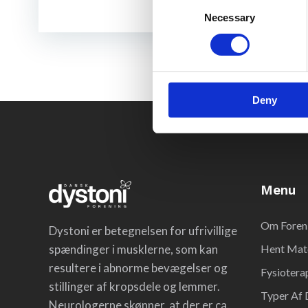
Consent
Necessary
Selection
Deny
Menu
Om Foren
Dystoni er betegnelsen for ufrivillige
spændinger i musklerne, som kan
Hent Mate
resultere i abnorme bevægelser og
Fysiotera
stillinger af kropsdele og lemmer.
Typer Af 
Neurologerne skønner, at der er ca.