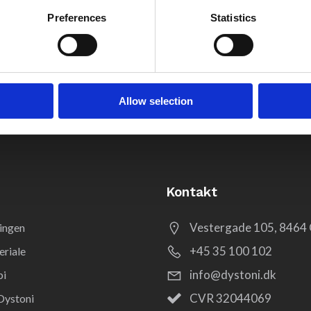
Preferences
Statistics
Allow selection
Kontakt
Vestergade 105, 8464 
ingen
+45 35 100 102
riale
info@dystoni.dk
pi
CVR 32044069
Dystoni