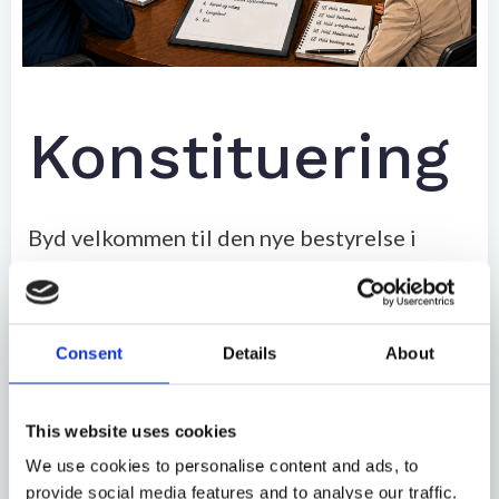
Konstituering
Byd velkommen til den nye bestyrelse i
Dansk Dystoniforening:
Formand Pia Vejle
Consent
Details
About
Næstformand Sanne Rasmussen
Kasserer Karina Møller Rasmussen
Sekretær Anette Bræmer
This website uses cookies
Bestyrelsesmedlem Jeanel Danielsen
We use cookies to personalise content and ads, to
provide social media features and to analyse our traffic.