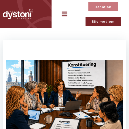
Videre
Donation
til
indhold
Bliv medlem