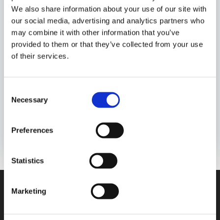
Suppleant Pernille Feveile Petersen
We also share information about your use of our site with
Suppleant Marianne Edelmann Krüger
our social media, advertising and analytics partners who
(sygemeldt p.t.)
may combine it with other information that you’ve
provided to them or that they’ve collected from your use
Vi glæder os til at arbejde sammen i året der
of their services.
kommer.
Consent
Necessary
Selection
Preferences
Statistics
Marketing